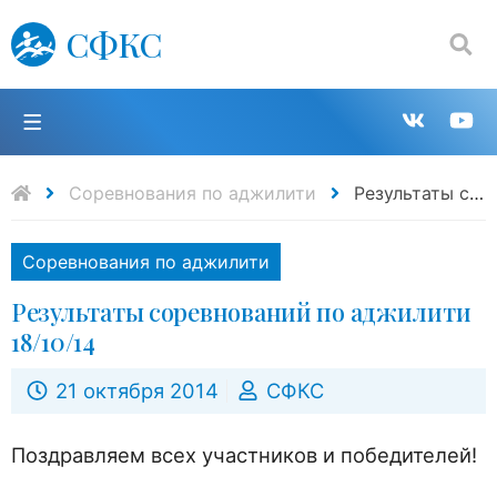
СФКС
Поиск:
П
Групп
К
в
н
Соревнования по аджилити
Результаты соревнований по аджилити 18/10/14
VK
Y
Соревнования по аджилити
Результаты соревнований по аджилити
18/10/14
21 октября 2014
СФКС
Поздравляем всех участников и победителей!