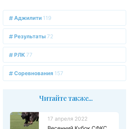
Аджилити
119
Результаты
72
РЛК
77
Соревнования
157
Читайте также...
17 апреля 2022
Весенний Кубок СФКС