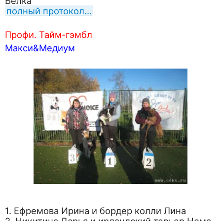
Белка
полный протокол…
Профи. Тайм-гэмбл
Макси&Медиум
1. Ефремова Ирина и бордер колли Лина
2. Никитина Дарья и ирландский терьер Нома