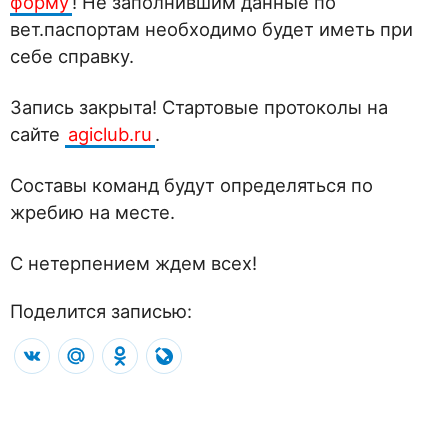
форму
! Не заполнившим данные по
вет.паспортам необходимо будет иметь при
себе справку.
Запись закрыта! Стартовые протоколы на
сайте
agiclub.ru
.
Составы команд будут определяться по
жребию на месте.
С нетерпением ждем всех!
Поделится записью:
VK
Mail.Ru
Odnoklassniki
LiveJournal