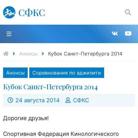
СФКС
Поиск:
П
Групп
К
в
н
Анонсы
Кубок Санкт-Петербурга 2014
VK
Y
Анонсы
Соревнования по аджилити
Кубок Санкт-Петербурга 2014
24 августа 2014
СФКС
Дорогие друзья!
Спортивная Федерация Кинологического