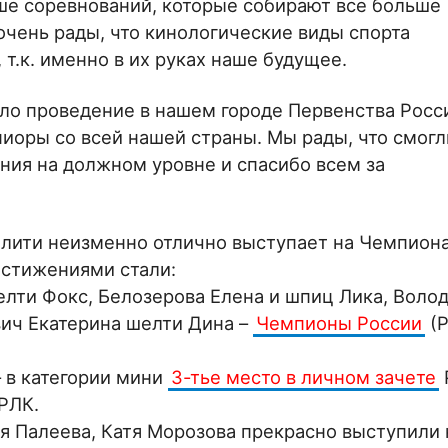
ше соревнований, которые собирают все больше
очень рады, что кинологические виды спорта
т.к. именно в их руках наше будущее.
ало проведение в нашем городе Первенства Росс
ниоры со всей нашей страны. Мы рады, что смогл
ния на должном уровне и спасибо всем за
илити неизменно отлично выступает на Чемпион
остижениями стали:
елти Фокс, Белозерова Елена и шпиц Лика, Воло
вич Екатерина шелти Дина –
Чемпионы России
(Р
– в категории мини
3-тье место в личном зачете
РЛК.
тя Палеева, Катя Морозова прекрасно выступили 