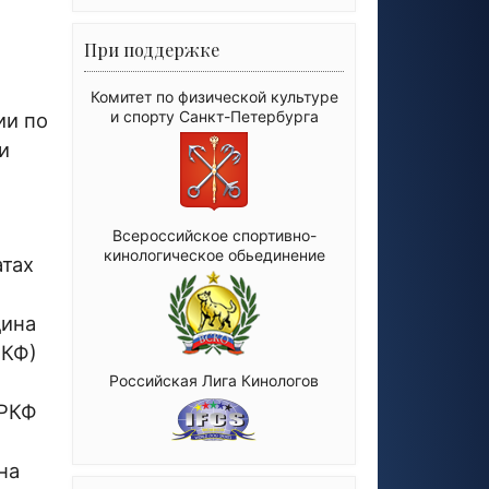
При поддержке
Комитет по физической культуре
и спорту Санкт-Петербурга
ии по
и
Всероссийское спортивно-
кинологическое обьединение
атах
дина
КФ)
Российская Лига Кинологов
РКФ
на