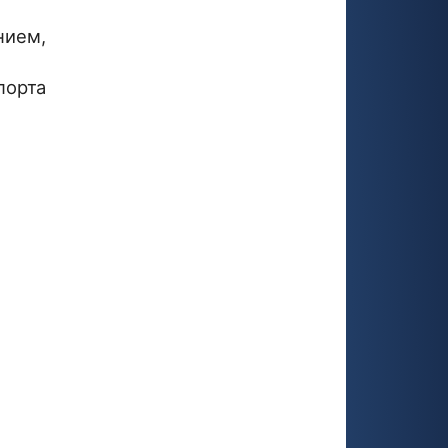
нием,
порта