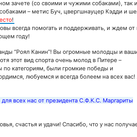
ном зачете (со своими и чужими собаками), так и
 собаками – метис Буч, цвергшнауцер Кэдди и ш
есто
!
овы всегда помогать и поддерживать, и ждем от 
ющем году!
анды “Роял Канин”! Вы огромные молодцы и ваш
отя этот вид спорта очень молод в Питере –
 по категориям, были громкие победы и
димся, любуемся и всегда болеем на всех вас! 
для всех нас от президента С.Ф.К.С. Маргариты
вья, счастья и удачи! Спасибо, что у нас получа