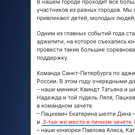
В нашем городе проходит все боль
участников из разных городов. Мы 
привлекают детей, молодых людей, 
Одним из главных событий года ст
аджилити, на которое съехались ю
провести такие большие соревнова
поддержку.
Команда Санкт-Петербурга по адж
России. В этом году очередными д
– наши миники: Квиндт Татьяна и ш
Надежда и той пудель Ляля, Пацке
в командном зачете
– Пацкевич Екатерина шелти Дина 
и
3-тье же место в личном зачете
– наши юниорки Павлова Алиса, Ка