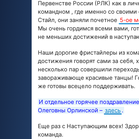
Первенстве России (РЛК) как в лич
командном , где именно со своими
Стайл, они заняли почетное
5-ое м
Мы очень гордимся всеми вами, гот
не меньших достижений в наступа
Наши дорогие фристайлеры из ком
достижения говорят сами за себя, х
несколько пар совершили переходы
завораживающе красивые танцы! Гор
же готовы всецело поддерживать.
И отдельное горячее поздравление 
Олеговны Орлинской –
здесь
.
Еще раз с Наступающим всех! Здоро
команда.