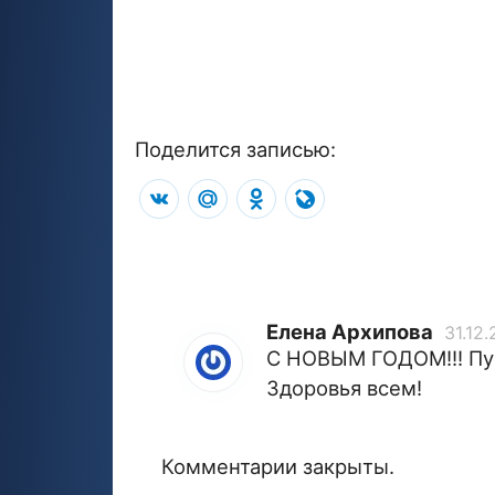
Поделится записью:
VK
Mail.Ru
Odnoklassniki
LiveJournal
Елена Архипова
31.12
С НОВЫМ ГОДОМ!!! Пус
Здоровья всем!
Комментарии закрыты.