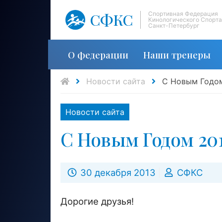
СФКС
Спортивная Федерация
Кинологического Спорта
Санкт-Петербург
О федерации
Наши тренеры
Новости сайта
С Новым Годом
Новости сайта
С Новым Годом 201
30 декабря 2013
СФКС
Дорогие друзья!