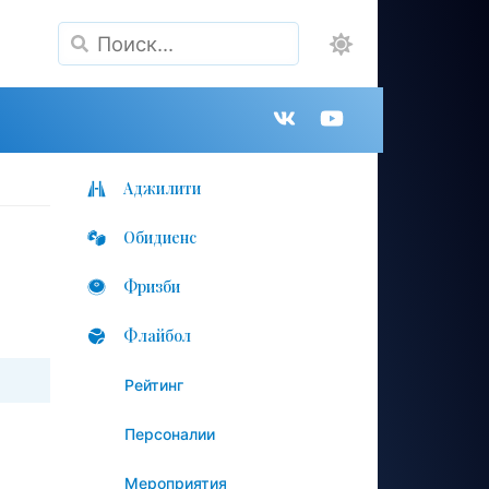
Поиск
Группа
Канал
в
на
Аджилити
Обидиенс
VK
YouTube
Фризби
Флайбол
Рейтинг
Персоналии
Мероприятия