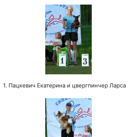
1. Пацкевич Екатерина и цвергпинчер Ларса