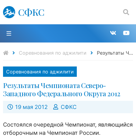
СФКС
Поиск:
П
Групп
К
в
н
Соревнования по аджилити
Результаты Чемпионата Северо-Западного Федерального Округа 2012
VK
Y
Соревнования по аджилити
Результаты Чемпионата Северо-
Западного Федерального Округа 2012
19 мая 2012
СФКС
Состоялся очередной Чемпионат, являющийся
отборочным на Чемпионат России.