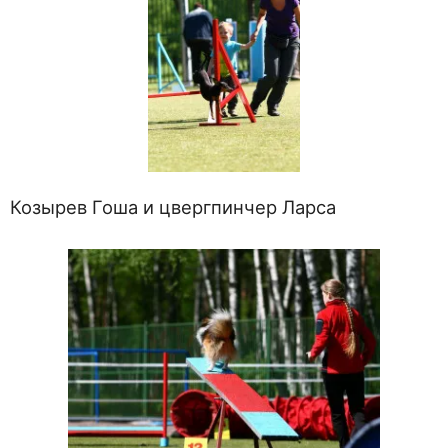
Козырев Гоша и цвергпинчер Ларса