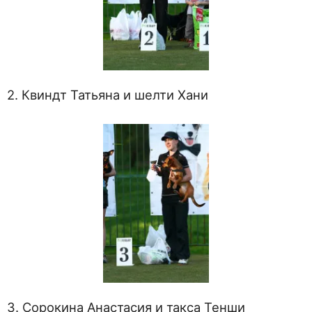
2. Квиндт Татьяна и шелти Хани
3. Сорокина Анастасия и такса Тенши