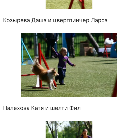
Козырева Даша и цвергпинчер Ларса
Палехова Катя и шелти Фил