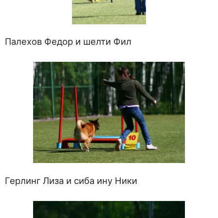
Палехов Федор и шелти Фил
Герлинг Лиза и сиба ину Ники