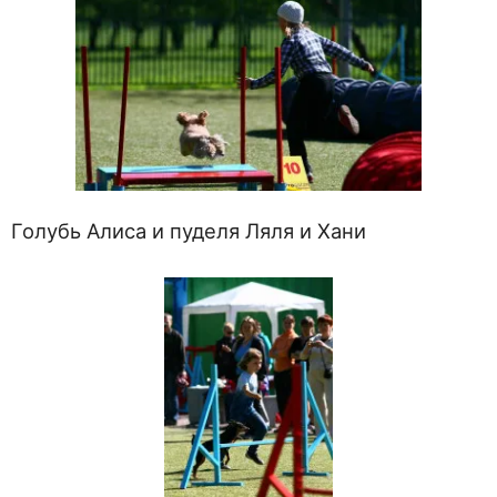
Голубь Алиса и пуделя Ляля и Хани