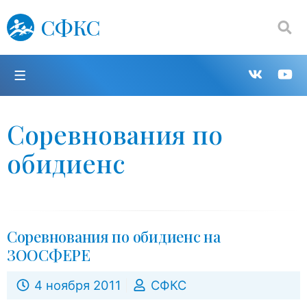
СФКС
Поиск:
П
Групп
К
в
н
Соревнования по
обидиенс
VK
Y
Соревнования по обидиенс на
ЗООСФЕРЕ
4 ноября 2011
СФКС