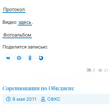
Протокол
Видео
здесь
.
Фотоальбом
Поделится записью:
VK
Mail.Ru
Odnoklassniki
LiveJournal
0
21
Соревнования по Обидиенс
8 мая 2011
СФКС