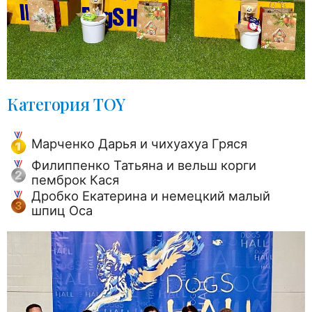
Категория TOY
Марченко Дарья и чихуахуа Гряся
Филиппенко Татьяна и вельш корги
пемброк Кася
Дробко Екатерина и немецкий малый
шпиц Оса