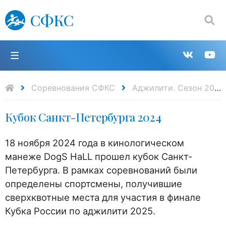
СФКС
Поиск:
П
Групп
К
в
н
Соревнования СФКС
Аджилити. Сезон 2024-2025
Кубок Санкт-Петербурга 2024
VK
Y
18 ноября 2024 года в кинологическом
манеже DogS HaLL прошел кубок Санкт-
Петербурга. В рамках соревнований были
определены спортсмены, получившие
сверхквотные места для участия в финале
Кубка России по аджилити 2025.