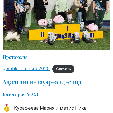
Протоколы
gemblerz_chspb2025
Скачать
Аджилити-пауэр-энд-спид
Категория MAXI
Курафеева Мария и метис Ника