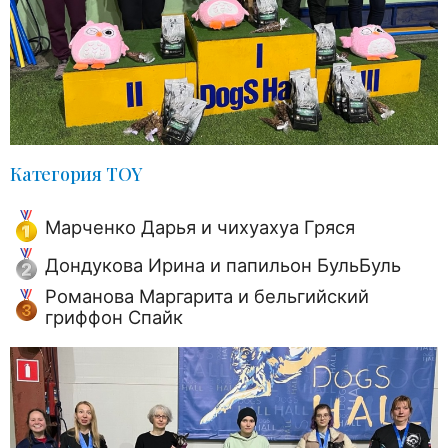
Категория TOY
Марченко Дарья и чихуахуа Гряся
Дондукова Ирина и папильон БульБуль
Романова Маргарита и бельгийский
гриффон Спайк