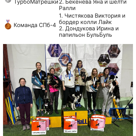
ТурбоМатрёшки
2. Бекенёва Яна и шелти
Ралли
1. Чистякова Виктория и
бордер колли Лайк
Команда СПб-4
2. Дондукова Ирина и
папильон БульБуль