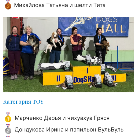
Михайлова Татьяна и шелти Тита
Категория TOY
Марченко Дарья и чихуахуа Гряся
Дондукова Ирина и папильон БульБуль