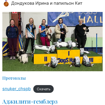
Дондукова Ирина и папильон Кит
Протоколы
snuker_chspb
Скачать
Аджилити-гемблерз