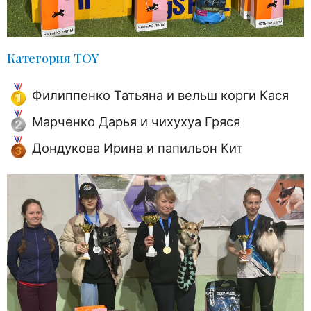
Категория TOY
Филиппенко Татьяна и вельш корги Кася
Марченко Дарья и чихухуа Гряся
Дондукова Ирина и папильон Кит