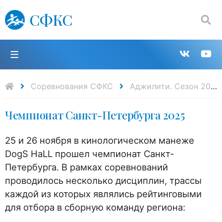
СФКС
Поиск:
П
Групп
К
в
н
Соревнования СФКС
Аджилити. Сезон 2024-2025
Чемпионат Санкт-Петербурга 2025
VK
Y
25 и 26 ноября в кинологическом манеже
DogS HaLL прошел чемпионат Санкт-
Петербурга. В рамках соревнований
проводилось несколько дисциплин, трассы
каждой из которых являлись рейтинговыми
для отбора в сборную команду региона: