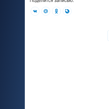
Поделится записью:
VK
Mail.Ru
Odnoklassniki
LiveJournal
Навигация
по
записям