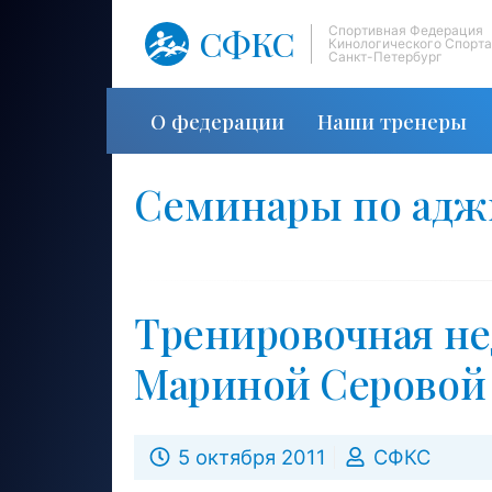
СФКС
Спортивная Федерация
Кинологического Спорта
Санкт-Петербург
О федерации
Наши тренеры
Семинары по ад
Тренировочная не
Мариной Серовой
5 октября 2011
СФКС