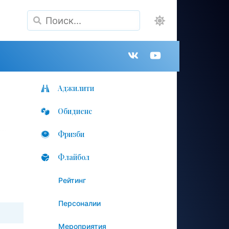
Поиск
Группа
Канал
в
на
Аджилити
Обидиенс
VK
YouTube
Фризби
Флайбол
Рейтинг
Персоналии
Мероприятия