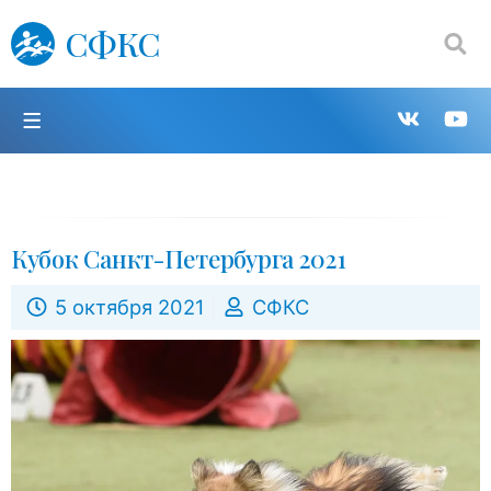
СФКС
Поиск:
П
Групп
К
в
н
VK
Y
Кубок Санкт-Петербурга 2021
5 октября 2021
СФКС