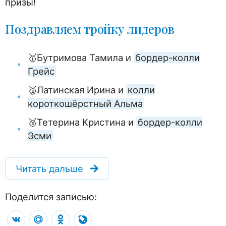
призы!
Поздравляем тройку лидеров
🥇Бутримова Тамила и
бордер-колли
Грейс
🥈Латинская Ирина и
колли
короткошёрстный Альма
🥉Тетерина Кристина и
бордер-колли
Эсми
Читать дальше
Поделится записью:
VK
Mail.Ru
Odnoklassniki
LiveJournal