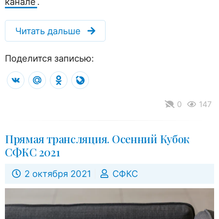
канале
.
Читать дальше
Поделится записью:
VK
Mail.Ru
Odnoklassniki
LiveJournal
0
147
Прямая трансляция. Осенний Кубок
СФКС 2021
2 октября 2021
СФКС