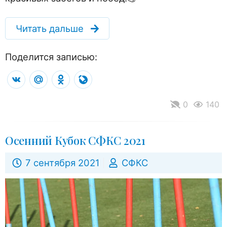
Читать дальше
Поделится записью:
VK
Mail.Ru
Odnoklassniki
LiveJournal
0
140
Осенний Кубок СФКС 2021
7 сентября 2021
СФКС