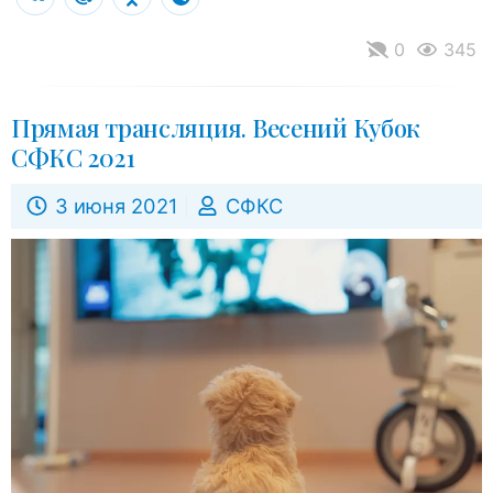
0
345
Прямая трансляция. Весений Кубок
СФКС 2021
3 июня 2021
СФКС