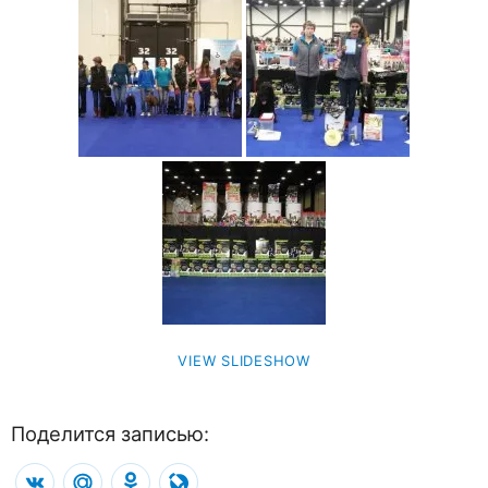
VIEW SLIDESHOW
Поделится записью:
VK
Mail.Ru
Odnoklassniki
LiveJournal