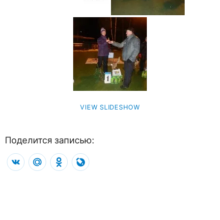
VIEW SLIDESHOW
Поделится записью:
VK
Mail.Ru
Odnoklassniki
LiveJournal