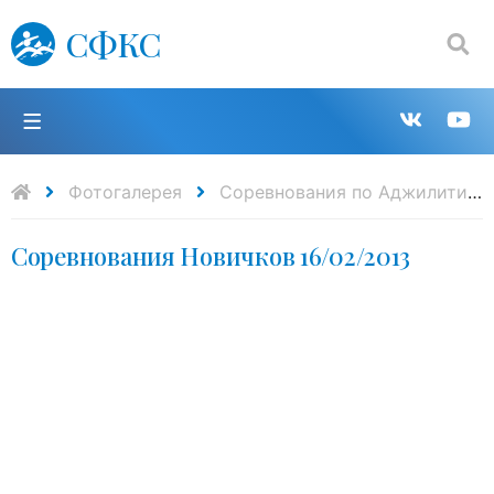
СФКС
Поиск:
П
Групп
К
в
н
Фотогалерея
Cоревнования по Аджилити
Соревнования Новичков 16/02/2013
VK
Y