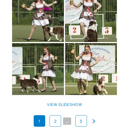
VIEW SLIDESHOW
1
2
...
5