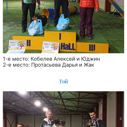
1-е место: Кобелев Алексей и Юджин
2-е место: Протасьева Дарья и Жак
Той