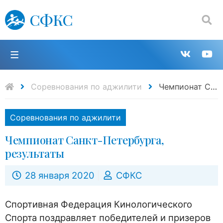
СФКС
Поиск:
П
Групп
К
в
н
Соревнования по аджилити
Чемпионат Санкт-Петербурга, результаты
VK
Y
Соревнования по аджилити
Чемпионат Санкт-Петербурга,
результаты
28 января 2020
СФКС
Спортивная Федерация Кинологического
Спорта поздравляет победителей и призеров