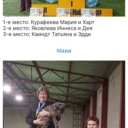
1-е место: Курафеева Мария и Харт
2-е место: Яковлева Иннеса и Дея
3-е место: Квиндт Татьяна и Эдди
Мини