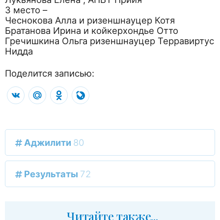
3 место –
Чеснокова Алла и ризеншнауцер Котя
Братанова Ирина и койкерхондье Отто
Гречишкина Ольга ризеншнауцер Терравиртус
Нидда
Поделится записью:
VK
Mail.Ru
Odnoklassniki
LiveJournal
Аджилити
80
Результаты
72
Читайте также...