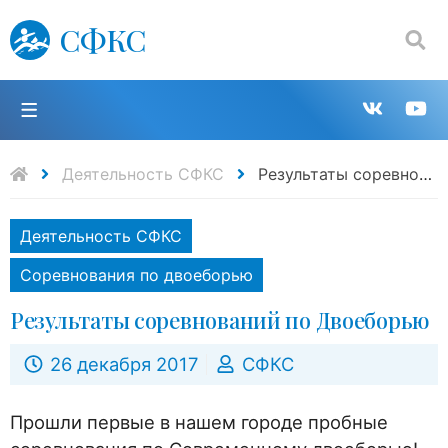
СФКС
Поиск:
П
Групп
К
в
н
Деятельность СФКС
Результаты соревнований по Двоеборью
VK
Y
Деятельность СФКС
Соревнования по двоеборью
Результаты соревнований по Двоеборью
26 декабря 2017
СФКС
Прошли первые в нашем городе пробные