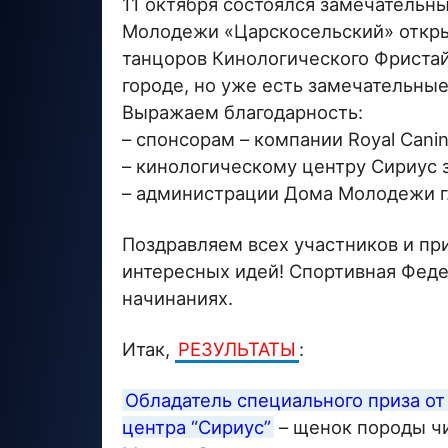
11 октября состоялся замечательны
Молодежи «Царскосельский» откры
танцоров Кинологического Фристайл
городе, но уже есть замечательны
Выражаем благодарность:
– спонсорам – компании Royal Cani
– кинологическому центру Сириус 
– администрации Дома Молодежи г
Поздравляем всех участников и пр
интересных идей! Спортивная Феде
начинаниях.
Итак,
РЕЗУЛЬТАТЫ
:
Обладатель специального приза от
центра “Сириус”
– щенок породы чи