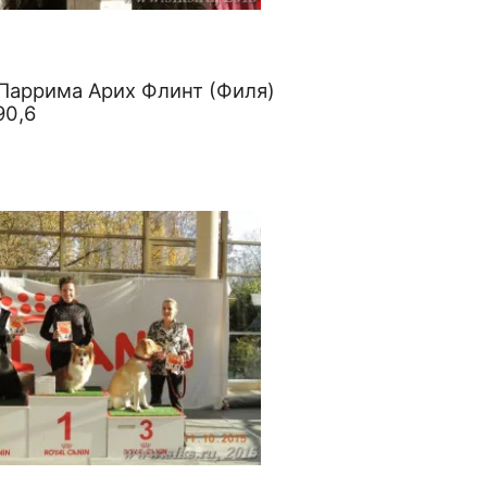
 Паррима Арих Флинт (Филя)
90,6