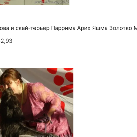
ова и скай-терьер Паррима Арих Яшма Золотко 
82,93