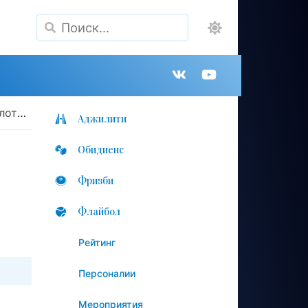
Поиск
Группа
Канал
ень»
в
на
Аджилити
Обидиенс
VK
YouTube
Фризби
Флайбол
Рейтинг
Персоналии
Мероприятия