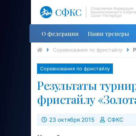
СФКС
Спортивная Федерация
Кинологического Спорта
Санкт-Петербург
О федерации
Наши тренеры
Соревнования по фристайлу
Р
Соревнования по фристайлу
Результаты турни
фристайлу «Золот
23 октября 2015
СФКС