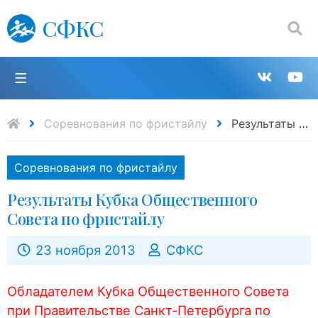
СФКС
Поиск:
П
Групп
К
в
н
Соревнования по фристайлу
Результаты Кубка Общественного Совета по фристайлу
VK
Y
Соревнования по фристайлу
Результаты Кубка Общественного
Совета по фристайлу
23 ноября 2013
СФКС
Обладателем Кубка Общественного Совета
при Правительстве Санкт-Петербурга по