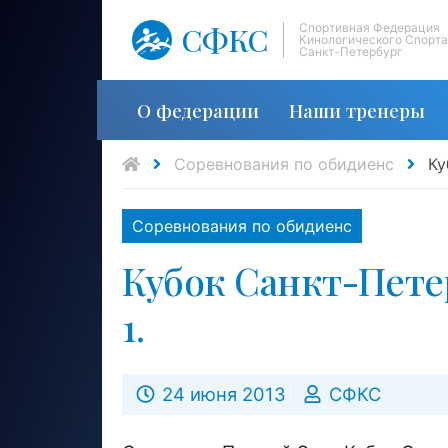
СФКС
Спортивная Федерация
Кинологического Спорта
Санкт-Петербург
О федерации
Наши тренеры
Соревнования по обидиенс
Ку
Соревнования по обидиенс
Кубок Санкт-Петер
1.
24 июня 2013
СФКС