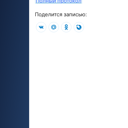
Полный протокол
Поделится записью:
VK
Mail.Ru
Odnoklassniki
LiveJournal