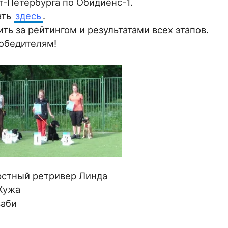
т-Петербурга по Обидиенс-1.
ать
здесь
.
ь за рейтингом и результатами всех этапов.
обедителям!
рстный ретривер Линда
Жужа
саби