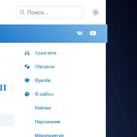
Поиск
Группа
Канал
в
на
Аджилити
Обидиенс
VK
YouTube
Фризби
ап
Флайбол
Рейтинг
Персоналии
Мероприятия