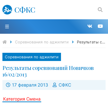
СФКС
Поиск:
П
Групп
К
в
н
Соревнования по аджилити
Результаты соревнований Новичков 16/02/2013
VK
Y
Соревнования по аджилити
Результаты соревнований Новичков
16/02/2013
17 февраля 2013
СФКС
Категория Смена