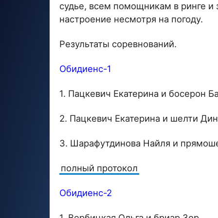
судье, всем помощникам в ринге и 
настроение несмотря на погоду.
Результаты соревнований.
Обидиенс-1
1. Пацкевич Екатерина и босерон Б
2. Пацкевич Екатерина и шелти Ди
3. Шарафутдинова Найля и прямош
полный протокол
Обидиенс-2
1. Вербицкая Ольга и бриар Зор