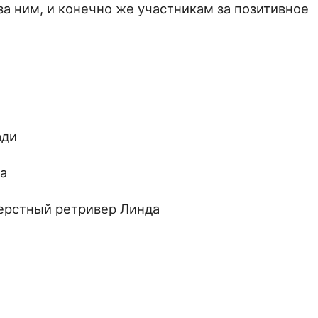
за ним, и конечно же участникам за позитивное
ади
на
ерстный ретривер Линда