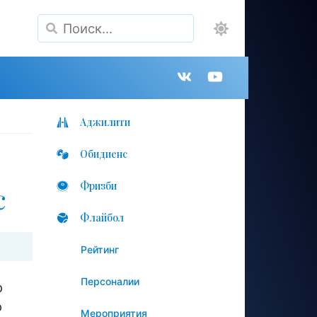
Поиск
Группа
Канал
в
на
Аджилити
Обидиенс
VK
YouTube
Фризби
с
Флайбол
Рейтинг
Персоналии
о
о
Мероприятия