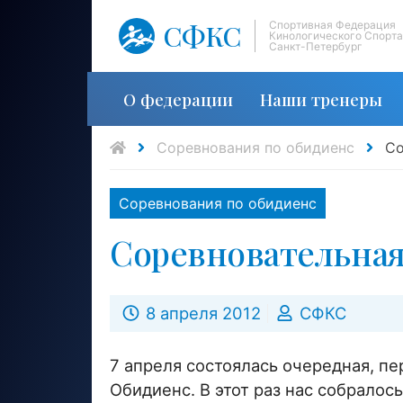
СФКС
Спортивная Федерация
Кинологического Спорта
Санкт-Петербург
О федерации
Наши тренеры
Соревнования по обидиенс
Со
Соревнования по обидиенс
Соревновательная
8 апреля 2012
СФКС
7 апреля состоялась очередная, пе
Обидиенс. В этот раз нас собралос