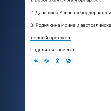
2. Даньшина Ульяна и бордер колл
3. Родичкина Ирина и австралийск
полный протокол
Поделится записью:
VK
Mail.Ru
Odnoklassniki
LiveJournal