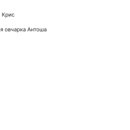
и Крис
ая овчарка Антоша