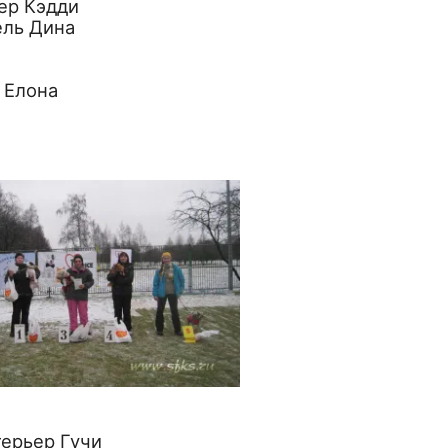
ер Кэдди
ель Дина
 Елона
терьер Гучи