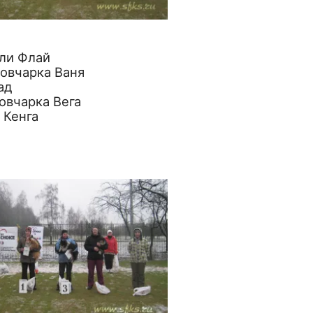
лли Флай
 овчарка Ваня
ад
овчарка Вега
 Кенга