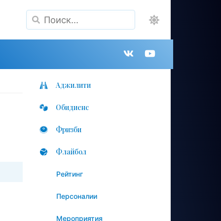
Поиск
Группа
Канал
в
на
Аджилити
Обидиенс
VK
YouTube
Фризби
Флайбол
Рейтинг
Персоналии
Мероприятия