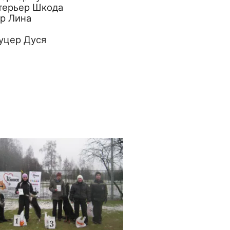
 терьер Шкода
ер Лина
ауцер Дуся