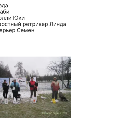
ада
саби
колли Юки
ерстный ретривер Линда
терьер Семен