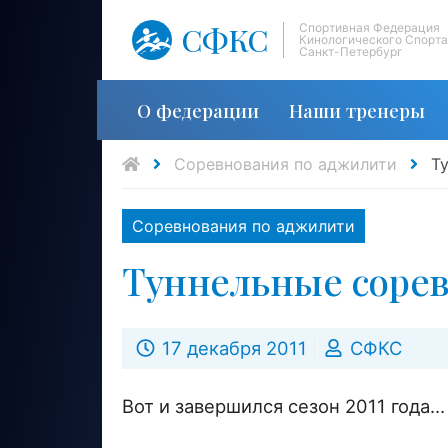
СФКС
Спортивная Федерация
Кинологического Спорта
Санкт-Петербург
О федерации
Наши тренеры
Соревнования по аджилити
Т
Соревнования по аджилити
Туннельные сорев
17 декабря 2011
СФКС
Вот и завершился сезон 2011 года…