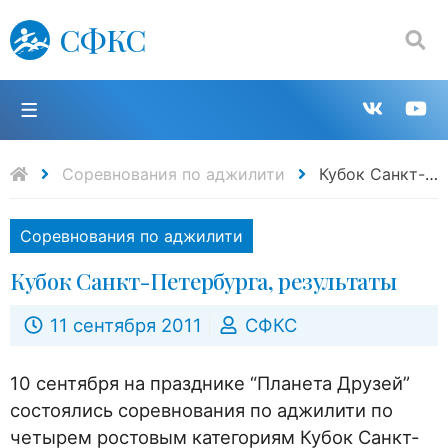
СФКС
Поиск:
П
Групп
К
в
н
Соревнования по аджилити
Кубок Санкт-Петербурга, результаты
VK
Y
Соревнования по аджилити
Кубок Санкт-Петербурга, результаты
11 сентября 2011
СФКС
10 сентября на празднике “Планета Друзей”
состоялись соревнования по аджилити по
четырем ростовым категориям Кубок Санкт-