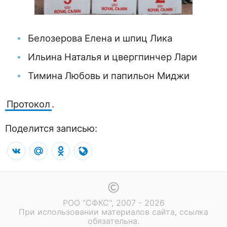
Белозерова Елена и шпиц Лика
Ильина Наталья и цвергпинчер Лари
Тимина Любовь и папильон Миджи
Протокол
.
Поделится записью:
VK
Mail.Ru
Odnoklassniki
LiveJournal
РОО "СФКС", 2007 - 2026
При использовании материалов сайта, ссылка
обязательна.